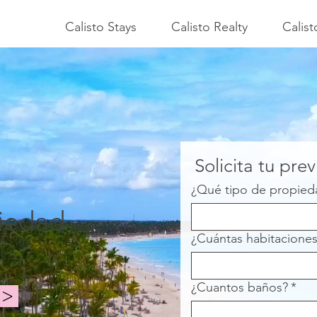
Calisto Stays
Calisto Realty
Calis
Solicita tu prev
¿Qué tipo de propied
piedad
¿Cuántas habitacione
¿Cuantos baños?
*
s >