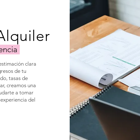
the
visibility
of
your
rental
Alquiler
listing.
encia
estimación clara
gresos de tu
do, tasas de
gar, creamos una
udarte a tomar
 experiencia del