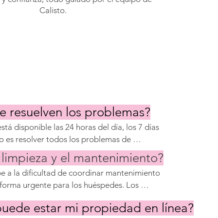
Calisto.
e resuelven los problemas?
á disponible las 24 horas del día, los 7 días 
o es resolver todos los problemas de 
oras, con un equipo disponible para 
 limpieza y el mantenimiento?
os problemas importantes pueden tardar 
 a la dificultad de coordinar mantenimiento 
ría de las solicitudes se resuelven por 
forma urgente para los huéspedes. Los 
nsatisfechos y reembolsos. Contar con un 
uede estar mi propiedad en línea?
aximiza la rentabilidad de la propiedad.