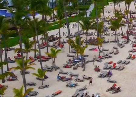
✓ Sin tarifas de inscripción
✓ Sin duración mínima de contr
✓ Atención al cliente 24/7
✓ Más de 10 años de experienci
✓ Más de 10,000 huéspedes únic
✓ Más de 100 propiedades bajo 