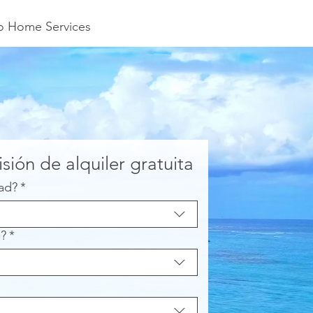
to Home Services
isión de alquiler gratuita
ad?
*
s?
*