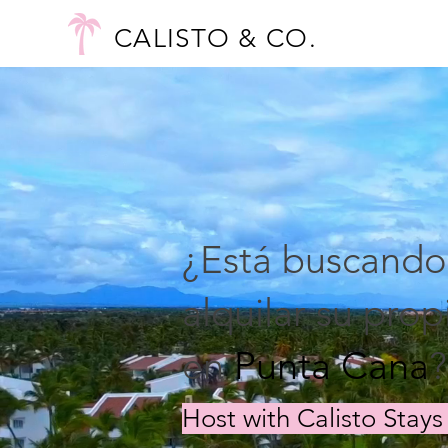
CALISTO & CO.
¿Está buscando
alquilar su pro
en
Punta Cana
?
Host with Calisto Stay