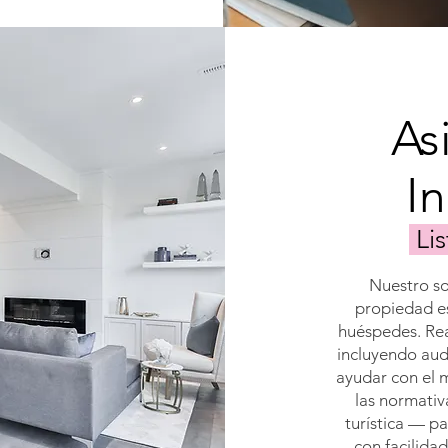
As
I
Lis
Nuestro so
propiedad e
huéspedes. Rea
incluyendo aud
ayudar con el m
las normativ
turística — pa
con facilida