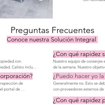
Preguntas Frecuentes
Conoce nuestra Solución Integral
¿Con qué rapidez s
ropiedad con 
Nuestro equipo de conserjes est
edad. Calisto incluirá 
de la semana. Nuestro objetiv
com, Expedia, Holidu 
mantenimiento en unas pocas h
corporación?
¿Puedo hacer yo la
de la gestión del 
llamadas en todo momento. L
inspección de 
Generalmente no. Esto se debe
más en resolverse, pero la mayo
l portal de 
con proveedores externos de 
completo en 24 horas.
oste real, pero el 
retrasos provocan huéspedes i
¿Con qué rapidez p
rvicios adicionales 
solo proveedor de servicios m