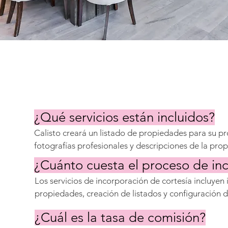
¿Qué servicios están incluidos?
Calisto creará un listado de propiedades para su p
fotografías profesionales y descripciones de la propi
su propiedad en CalistoStays.com, Airbnb, Booking.
¿Cuánto cuesta el proceso de in
y VRBO. Calisto se encargará de todos los aspectos 
Los servicios de incorporación de cortesía incluyen 
alquiler.
propiedades, creación de listados y configuración de
propietarios. La fotografía profesional se factura al c
¿Cuál es la tasa de comisión?
coste se puede deducir de la primera reserva. Hay se