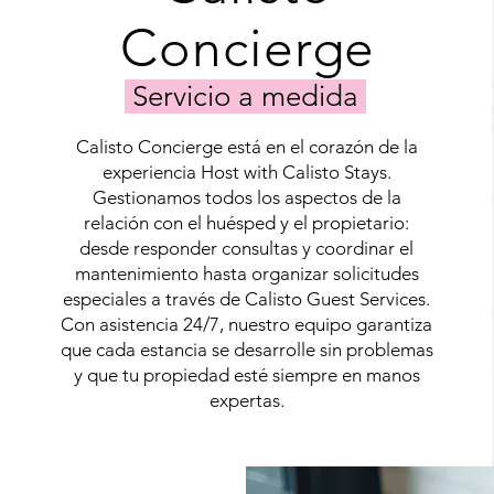
are
that
securely
are
Concierge
processed
best
through
suited
our
for
Servicio a medida
dedicated
your
client
property.
Calisto Concierge está en el corazón de la
account.
We
This
experiencia Host with Calisto Stays.
use
ensures
proprietary
Gestionamos todos los aspectos de la
convenient
pricing
relación con el huésped y el propietario:
and
software
desde responder consultas y coordinar el
reliable
to
mantenimiento hasta organizar solicitudes
payment
maximize
methods
pricing. Our
especiales a través de Calisto Guest Services.
for
extensive
Con asistencia 24/7, nuestro equipo garantiza
our
connections
que cada estancia se desarrolle sin problemas
clients
in
y que tu propiedad esté siempre en manos
and
the
expertas.
tenants
industry
alike.
enable
us
to
maximize