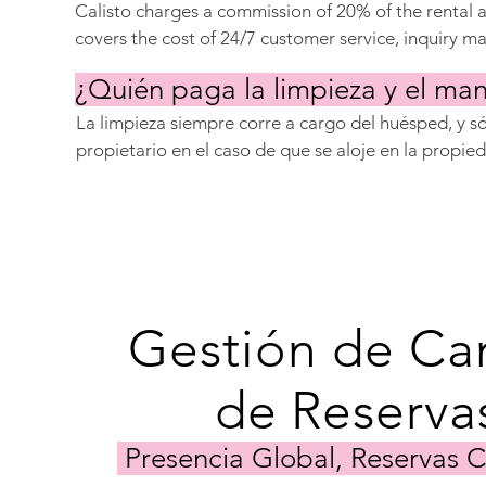
disponibles por una tarifa adicional: asistencia con li
Calisto charges a commission of 20% of the rental a
proyectos de diseño de interiores, configuración de 
covers the cost of 24/7 customer service, inquiry m
asistencia con seguros.
optimization, client vetting, guest toiletries, contr
¿Quién paga la limpieza y el ma
payment collection, guest services, and cleaning &
coordination.
La limpieza siempre corre a cargo del huésped, y sól
propietario en el caso de que se aloje en la propie
es parte del mantenimiento general de la propiedad 
propietario. La excepción a esto es si los huéspede
El propietario proporciona los utensilios básicos d
aspiradora y un trapeador. Sin embargo, Calisto pro
limpieza de forma continua.
Gestión de Ca
de Reserv
Presencia Global, Reservas 