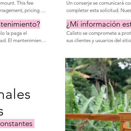
cencia turística, 
mount. This fee 
Un conserje se comunicará con
servicios públicos y 
anagement, pricing 
completar esta solicitud. Nues
act management, 
días hábiles, dependiendo de 
ntenimiento?
¿Mi información es
 maintenance 
o la paga el 
Calisto se compromete a prote
dad. El mantenimiento 
sus clientes y usuarios del si
y lo paga el 
tercero y cumplimos totalmen
s causan algún daño. 
de Datos (GDPR) de la Unión
e limpieza, como una 
porciona artículos de 
nales
as
Constantes