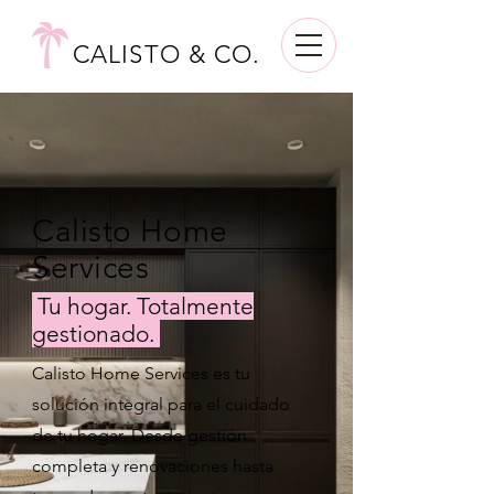
CALISTO & CO.
Calisto Home
Services
Tu hogar. Totalmente
gestionado.
Calisto Home Services es tu
solución integral para el cuidado
de tu hogar. Desde gestión
completa y renovaciones hasta