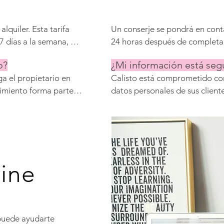
 Utilidades y 
quiler. Esta tarifa 
Un conserje se pondrá en conta
 7 días a la semana, 
24 horas después de completar 
igación de clientes, 
tiempo total de incorporación e
o?
¿Mi información está seg
tratos, cobro de 
dependiendo de tus necesidade
a el propietario en 
Calisto está comprometido con 
impieza y 
imiento forma parte 
datos personales de sus clientes
 el propietario. La 
Nunca venderemos su informac
daño. Herramientas 
plenamente con el Reglamento
ona son 
Datos (RGPD) de la Unión Eur
s productos de 
isto.
ine
puede ayudarte