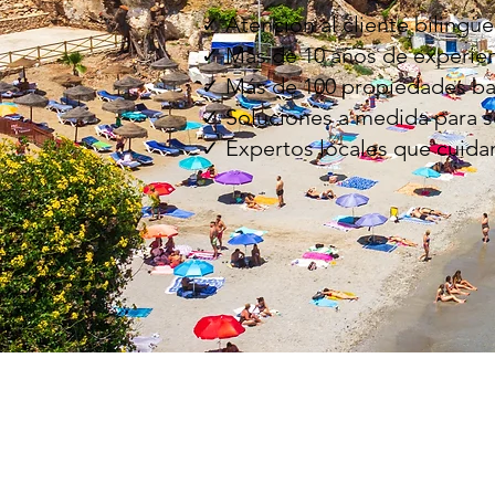
✓ Atención al cliente bilingüe
✓ Más de 10 años de experie
✓ Más de 100 propiedades ba
✓ Soluciones a medida para s
✓ Expertos locales que cuida