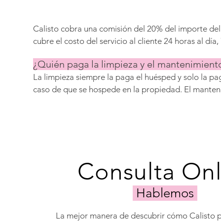
Proyectos de Diseño de Interiores, Configuración de
Asistencia con Seguros.
Calisto cobra una comisión del 20% del importe del al
cubre el costo del servicio al cliente 24 horas al día,
gestión de consultas, optimización de precios, invest
¿Quién paga la limpieza y el mantenimient
artículos de tocador para huéspedes, gestión de con
La limpieza siempre la paga el huésped y solo la pag
pagos, servicios para huéspedes y coordinación de l
caso de que se hospede en la propiedad. El manten
mantenimiento.
del cuidado general de la propiedad y es pagado por
excepción a esto es si los huéspedes causan algún 
básicas de limpieza como una aspiradora y una freg
proporcionadas por el propietario. Sin embargo, lo
limpieza son proporcionados continuamente por Cal
Consulta Onl
Hablemos
La mejor manera de descubrir cómo Calisto 