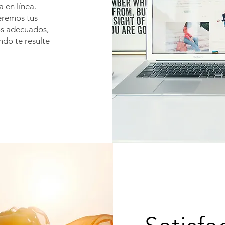
 en línea.
eremos tus
os adecuados,
ndo te resulte