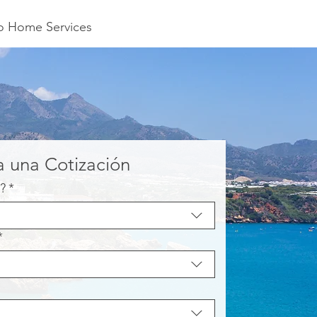
to Home Services
ta una Cotización
?
*
*