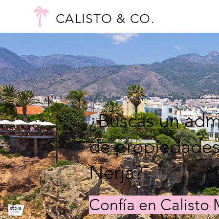
CALISTO & CO.
¿Buscas un adm
de propiedades
Nerja?
Confía en Calist