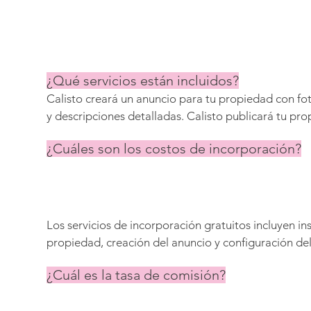
¿Qué servicios están incluidos?
Calisto creará un anuncio para tu propiedad con fot
y descripciones detalladas. Calisto publicará tu pro
CalistoStays.com, Airbnb, Booking.com, Expedia, Ho
¿Cuáles son los costos de incorporación?
se encargará de todos los aspectos de la gestión del
Los servicios de incorporación gratuitos incluyen ins
propiedad, creación del anuncio y configuración del 
propietario. La fotografía profesional se factura al c
¿Cuál es la tasa de comisión?
costo puede deducirse del primer alquiler. Servicios 
disponibles por un cargo adicional: Asistencia para la