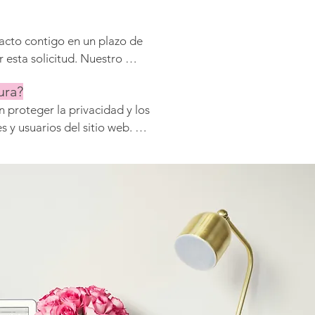
cto contigo en un plazo de 
esta solicitud. Nuestro 
s de 3 a 7 días laborables, 
ura?
s fotográficas.
proteger la privacidad y los 
 y usuarios del sitio web. 
ión a terceros y cumplimos 
 General de Protección de 
opea.