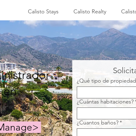
Calisto Stays
Calisto Realty
Calis
Solici
inistrador
¿Qué tipo de propiedad
 en
¿Cuántas habitaciones?
¿Cuantos baños?
*
o Manage>