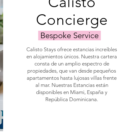
Calisto
regular
maintenance
Concierge
and
expert
care,
we
Bespoke Service
handle
everything
Calisto Stays ofrece estancias increíbles
—
so
en alojamientos únicos. Nuestra cartera
you
consta de un amplio espectro de
can
propiedades, que van desde pequeños
simply
apartamentos hasta lujosas villas frente
relax
al mar. Nuestras Estancias están
and
swim.
disponibles en Miami, España y
República Dominicana.