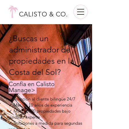
CALISTO & CO.
¿Buscas un
administrador de
propiedades en la
Costa del Sol?
Confía en Calisto
Manage>
✓ Atención al cliente bilingüe 24/7
✓ Más de 10 años de experiencia
✓ Más de 100 propiedades bajo
cuidado experto
✓ Soluciones a medida para segundas