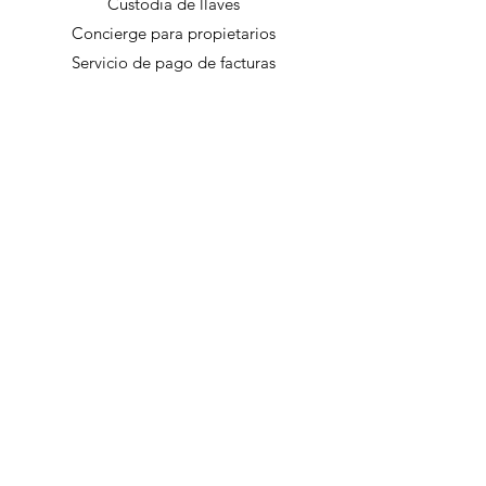
Custodia de llaves
Concierge para propietarios
Servicio de pago de facturas
Inspecciones después de tormentas
Programación prioritaria con Calisto
Tasks y Calisto Projects
Solicita un presupuesto >
Calisto Manage
Complete
Nuestro plan más popular, que
ofrece un servicio integral para una
propiedad sin preocupaciones.
Servicios Incluidos