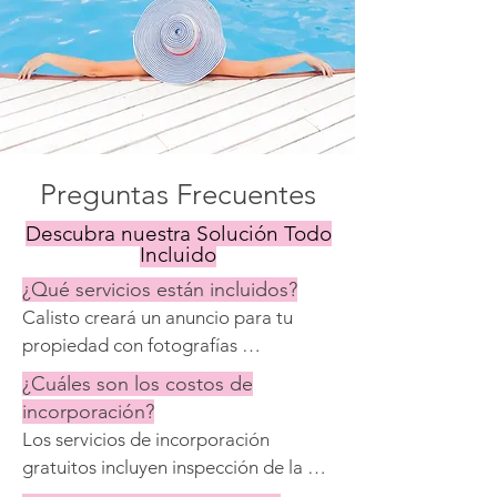
Preguntas Frecuentes
Descubra nuestra Solución Todo
Incluido
¿Qué servicios están incluidos?
Calisto creará un anuncio para tu 
propiedad con fotografías 
profesionales y descripciones 
¿Cuáles son los costos de
detalladas. Calisto publicará tu 
incorporación?
propiedad en CalistoStays.com, 
Los servicios de incorporación 
Airbnb, Booking.com, Expedia, 
gratuitos incluyen inspección de la 
Holidu y VRBO. Calisto se encargará 
propiedad, creación del anuncio y 