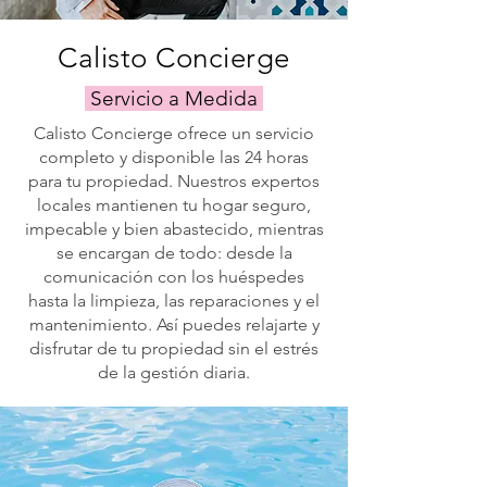
simply
trusted
relax
local
Calisto Concierge
and
team.
swim.
Servicio a Medida
Calisto Concierge ofrece un servicio
completo y disponible las 24 horas
para tu propiedad. Nuestros expertos
locales mantienen tu hogar seguro,
impecable y bien abastecido, mientras
se encargan de todo: desde la
comunicación con los huéspedes
hasta la limpieza, las reparaciones y el
mantenimiento. Así puedes relajarte y
disfrutar de tu propiedad sin el estrés
de la gestión diaria.