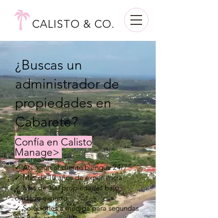
CALISTO & CO.
¿Buscas un
administrador de
propiedades en
Cabarete?
Confía en Calisto
Manage>
✓ Atención al cliente bilingüe 24/7
✓ Más de 10 años de experiencia
✓ Más de 100 propiedades bajo
cuidado experto
✓ Soluciones a medida para segundas