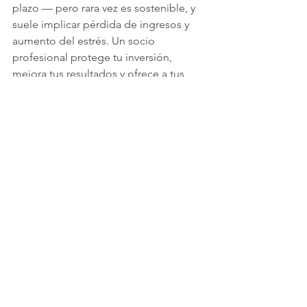
plazo — pero rara vez es sostenible, y 
suele implicar pérdida de ingresos y 
aumento del estrés. Un socio 
profesional protege tu inversión, 
mejora tus resultados y ofrece a tus 
huéspedes la experiencia que esperan.
¿Listo para dejar atrás la 
carga y aumentar tus 
ingresos?
🏡 
Descubre más sobre Host with 
Calisto Stays
📅 
Solicita una consulta online
✍️ 
Solicita unirte a Calisto Stays
 y 
recibe una propuesta 
personalizada si tu propiedad es 
aprobada